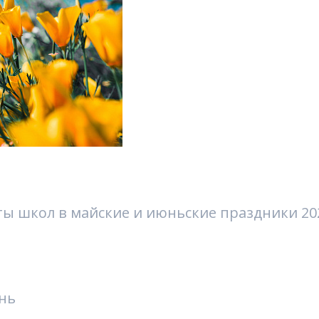
ы школ в майские и июньские праздники 202
ень