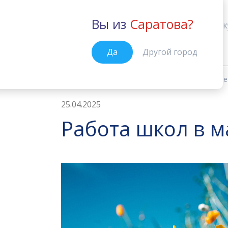
Вы из
Саратова?
Саратов
К
Да
Другой город
Новости
Работа школ в майские
Главная
25.04.2025
Работа школ в м