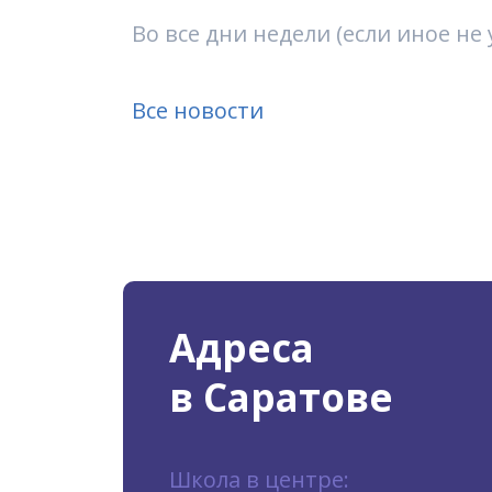
Во все дни недели (если иное н
Все новости
Адреса
в Саратове
Школа в центре: