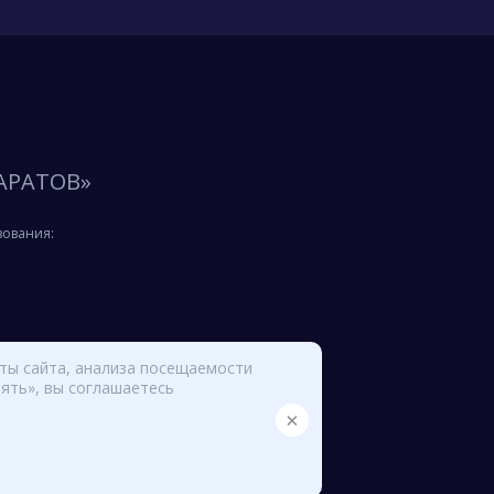
АРАТОВ»
зования:
оты сайта, анализа посещаемости
ять», вы соглашаетесь
×