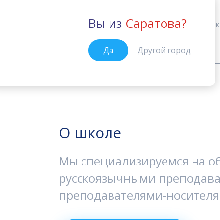
Вы из
Саратова?
Саратов
К
Да
Другой город
История школы в России
Главная
О школе
Мы специализируемся на о
русскоязычными преподава
преподавателями-носителя