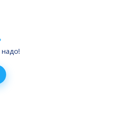
?
 надо!