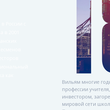
1
в России с
а в 2001
танских
несменов
есторов
ссиональный
ка как
Вильям многие год
профессии учителя, 
инвестором, загоре
мировой сети школ