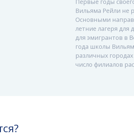
Первые годы своег
Вильяма Рейли не р
Основными направ
летние лагеря для 
для эмигрантов в В
года школы Вильям
различных городах
число филиалов рас
тся?