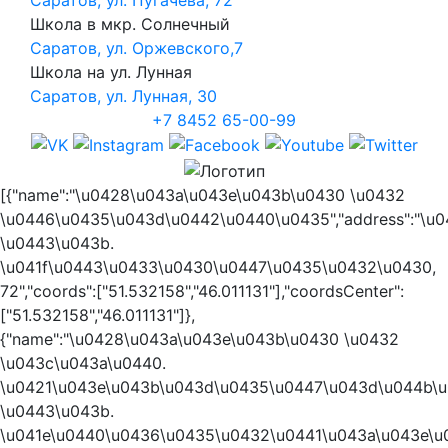
Школа в мкр. Солнечный
Саратов, ул. Оржевского,7
Школа на ул. Лунная
Саратов, ул. Лунная, 30
+7 8452 65-00-99
[{"name":"\u0428\u043a\u043e\u043b\u0430 \u0432
\u0446\u0435\u043d\u0442\u0440\u0435","address":"\u
\u0443\u043b.
\u041f\u0443\u0433\u0430\u0447\u0435\u0432\u0430,
72","coords":["51.532158","46.011131"],"coordsCenter":
["51.532158","46.011131"]},
{"name":"\u0428\u043a\u043e\u043b\u0430 \u0432
\u043c\u043a\u0440.
\u0421\u043e\u043b\u043d\u0435\u0447\u043d\u044b\u0
\u0443\u043b.
\u041e\u0440\u0436\u0435\u0432\u0441\u043a\u043e\u04