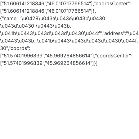
["51.606141218846","46.010717766514"],"coordsCenter":
["51.606141218846","46.010717766514"]},
{"name":"\u0428\u043a\u043e\u043b\u0430
\u043d\u0430 \u0443\u043b.
\u041b\u0443\u043d\u043d\u0430\u044f","address":"\u
\u0443\u043b. \u041b\u0443\u043d\u043d\u0430\u044f,
30","coords":
["51.57401996839","45.969264856614"],"coordsCenter":
["51.57401996839","45.969264856614"]}]